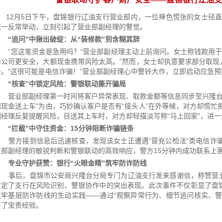
12月5日下午，盘锦银行辽油支行营业部内，一位神色慌张的女士径直
这一反常举动，立刻引起了营业部副经理的警觉。
“追问”中揪出破绽：从“装修款”到含糊其辞‌
“您这笔资金是急用吗？”营业部副经理主动上前询问。女士称钱款用于
修公司更安全，大额现金携带风险太高。”然而，女士却执意要求部分取现
吾。“这很可能是电信诈骗！”营业部副经理心中警铃大作，立即启动应急预
“核查”中锁定风险：警银联动撕开骗局‌
营业部副经理第一时间将客户异常表现、取款金额等信息同步至兴隆台分
把现金送上车”为由，巧妙确认客户是否有“接头人”在外等候，对方却慌
副经理反复提醒风险，目送其上车时，对方却轻描淡写称“马上回家”，进
‌
“拦截”中守住资金：15分钟阻断诈骗链条‌
警方接到信息后迅速核查，发现该女士正遭遇“冒充公检法”类电信诈骗
业部副经理的敏锐判断和警银联动的高效响应，警方15分钟内成功联系上
‌
专业守护获赞：银行“火眼金睛”筑牢防诈防线‌
事后，盘锦市公安局兴隆台分局专门为辽油支行发来感谢信，称赞营业部
肯定了支行在风险识别、警银协作中的突出表现。此次事件不仅彰显了盘锦
筑牢基层防诈防线的生动实践——通过“观察异常行为、细节追问核实、警
累了宝贵经验。