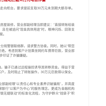
走向柜台，要求提前支取30万元未到期大额存单。
房屋装修，营业部副经理当即建议：“直接转账给装
，且在被追问“现金具体用途”时，眼神闪烁、回答支
案。
局警银联络群，请求警方协查。同时，她以“帮您
忙拒绝。考虑到客户计划乘坐网约车携带巨款，营业部
一步印证了诈骗嫌疑。
，骗子已通过远程操控诱导其转移资金。得益于营
客户，及时阻止了转账操作，30万元巨款得以保全。
副经理“以责任心和专业素养识破骗局”，并高度
银行“以客户为中心”的服务理念，更成为金融机构
银无缝联动”的标准化流程，为守护群众“钱袋子”积