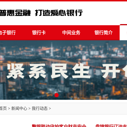
电子银行
银行卡
中间业务
银行简介
首页
>
新闻中心
>
我行动态
>
警银联动守护客户财产安全——盘锦银行辽油支