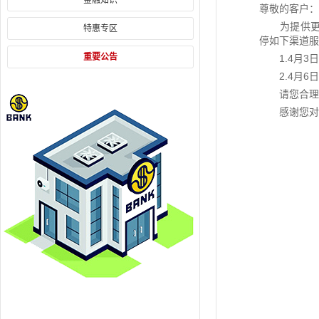
尊敬的客户：
为提供更加优
特惠专区
停如下渠道服
重要公告
1.4月3日
2.4月6日
请您合理安排
感谢您对我
盘
2